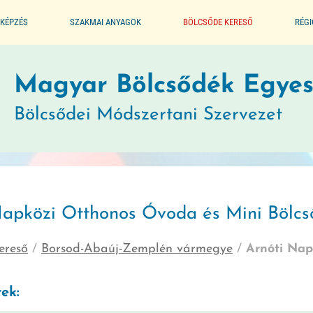
KÉPZÉS
SZAKMAI ANYAGOK
BÖLCSŐDE KERESŐ
RÉG
ALAPPROGRAM
Magyar Bölcsődék Egyes
Bölcsődei Módszertani Szervezet
SEGÉDLET A BÖLCSŐDÉK
MŰKÖDTETÉSÉHEZ
JOGSZABÁLYTÁR
Napközi Otthonos Óvoda és Mini Bölcs
MÓDSZERTANI KIADVÁNYOK
ereső
/
Borsod-Abaúj-Zemplén vármegye
/
Arnóti Nap
JÓ GYAKORLATOK
ek:
GYERMEKVÉDELMI JELZŐRENDSZER