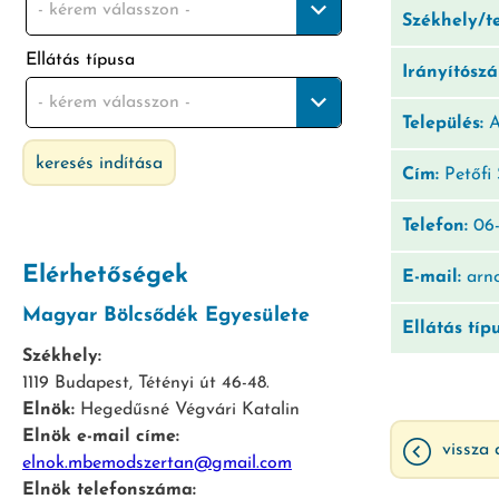
- kérem válasszon -
Székhely/t
Ellátás típusa
Irányítósz
- kérem válasszon -
Település:
A
keresés indítása
Cím:
Petőfi 
Telefon:
06-
Elérhetőségek
E-mail:
arno
Magyar Bölcsődék Egyesülete
Ellátás típ
Székhely:
1119 Budapest, Tétényi út 46-48.
Elnök:
Hegedűsné Végvári Katalin
Elnök e-mail címe:
vissza 
elnok.mbemodszertan@gmail.com
Elnök telefonszáma: