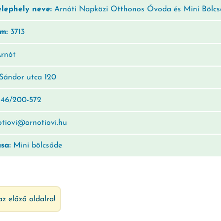
elephely neve:
Arnóti Napközi Otthonos Óvoda és Mini Bölc
ám:
3713
rnót
Sándor utca 120
46/200-572
tiovi@arnotiovi.hu
usa:
Mini bölcsőde
az előző oldalra!