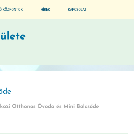
IÓ KÖZPONTOK
HÍREK
KAPCSOLAT
EGYESÜLET
ülete
PARTNEREINK
BÖLCSŐDE MÚZEUM
őde
közi Otthonos Óvoda és Mini Bölcsőde