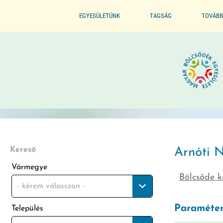
EGYESÜLETÜNK
TAGSÁG
TOVÁBB
ALAPSZABÁLYZAT
BELÉPÉS / TAGSÁG ELŐNYE
SZERVEZETI FELÉPÍTÉS
BELÉPÉS / KILÉPÉS
ELNÖKI KIJELÖLÉS
ELISMERÉSEINK / DÍJAINK
Kereső
Arnóti 
Vármegye
Bölcsőde k
ÜVEGZSEB
- kérem válasszon -
Paraméter
Település
MÓDSZERTANI FELADATOK