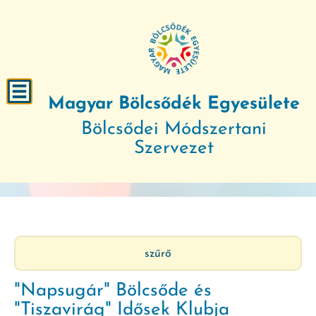
Magyar Bölcsődék Egyesülete
Bölcsődei Módszertani
Szervezet
szűrő
"Napsugár" Bölcsőde és
"Tiszavirág" Idősek Klubja