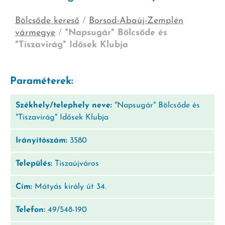
Bölcsőde kereső
/
Borsod-Abaúj-Zemplén
vármegye
/
"Napsugár" Bölcsőde és
"Tiszavirág" Idősek Klubja
Paraméterek:
Székhely/telephely neve:
"Napsugár" Bölcsőde és
"Tiszavirág" Idősek Klubja
Irányítószám:
3580
Település:
Tiszaújváros
Cím:
Mátyás király út 34.
Telefon:
49/548-190