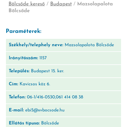
Bölcsőde kereső
/
Budapest
/
Mazsolapalota
Bölcsőde
Paraméterek:
Székhely/telephely neve:
Mazsolapalota Bölcsőde
Irányítószám:
1157
Település:
Budapest 15. ker.
Cím:
Kavicsos köz 6.
Telefon:
06-1/416-0530,061 414 08 38
E-mail:
ebi5@xvbocsode.hu
Ellátás típusa:
Bölcsőde