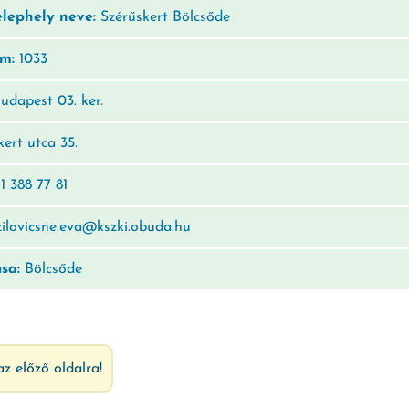
elephely neve:
Szérűskert Bölcsőde
ám:
1033
udapest 03. ker.
ert utca 35.
1 388 77 81
ilovicsne.eva@kszki.obuda.hu
usa:
Bölcsőde
az előző oldalra!