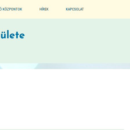
IÓ KÖZPONTOK
HÍREK
KAPCSOLAT
EGYESÜLET
ülete
PARTNEREINK
BÖLCSŐDE MÚZEUM