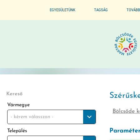
EGYESÜLETÜNK
TAGSÁG
TOVÁBB
ALAPSZABÁLYZAT
BELÉPÉS / TAGSÁG ELŐNYE
SZERVEZETI FELÉPÍTÉS
BELÉPÉS / KILÉPÉS
ELNÖKI KIJELÖLÉS
ELISMERÉSEINK / DÍJAINK
Kereső
Szérűsk
Vármegye
Bölcsőde k
ÜVEGZSEB
- kérem válasszon -
Paraméter
Település
MÓDSZERTANI FELADATOK