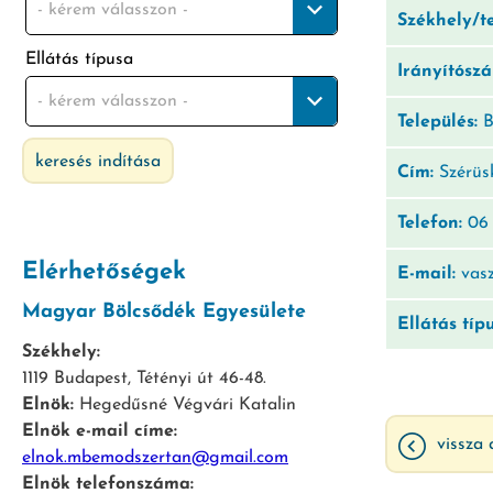
- kérem válasszon -
Székhely/t
Ellátás típusa
Irányítósz
- kérem válasszon -
Település:
B
keresés indítása
Cím:
Szérüsk
Telefon:
06 
Elérhetőségek
E-mail:
vasz
Magyar Bölcsődék Egyesülete
Ellátás típ
Székhely:
1119 Budapest, Tétényi út 46-48.
Elnök:
Hegedűsné Végvári Katalin
Elnök e-mail címe:
vissza 
elnok.mbemodszertan@gmail.com
Elnök telefonszáma: