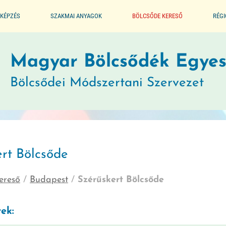
KÉPZÉS
SZAKMAI ANYAGOK
BÖLCSŐDE KERESŐ
RÉG
ALAPPROGRAM
Magyar Bölcsődék Egyes
Bölcsődei Módszertani Szervezet
SEGÉDLET A BÖLCSŐDÉK
MŰKÖDTETÉSÉHEZ
JOGSZABÁLYTÁR
ert Bölcsőde
MÓDSZERTANI KIADVÁNYOK
ereső
/
Budapest
/
Szérűskert Bölcsőde
JÓ GYAKORLATOK
ek:
GYERMEKVÉDELMI JELZŐRENDSZER