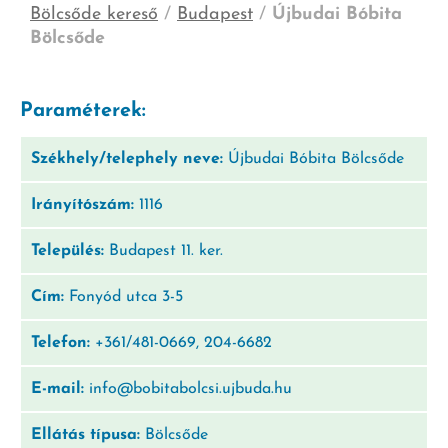
Bölcsőde kereső
/
Budapest
/
Újbudai Bóbita
Bölcsőde
Paraméterek:
Székhely/telephely neve:
Újbudai Bóbita Bölcsőde
Irányítószám:
1116
Település:
Budapest 11. ker.
Cím:
Fonyód utca 3-5
Telefon:
+361/481-0669, 204-6682
E-mail:
info@bobitabolcsi.ujbuda.hu
Ellátás típusa:
Bölcsőde