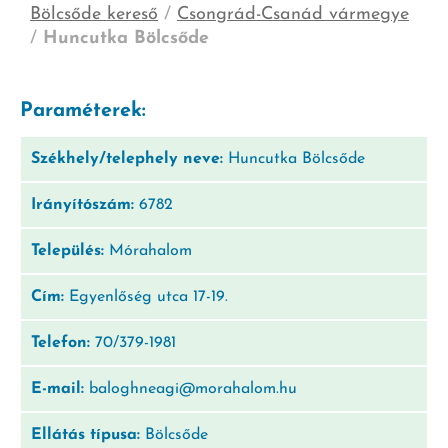
Bölcsőde kereső
/
Csongrád-Csanád vármegye
/
Huncutka Bölcsőde
Paraméterek:
Székhely/telephely neve:
Huncutka Bölcsőde
Irányítószám:
6782
Település:
Mórahalom
Cím:
Egyenlőség utca 17-19.
Telefon:
70/379-1981
E-mail:
baloghneagi@morahalom.hu
Ellátás típusa:
Bölcsőde