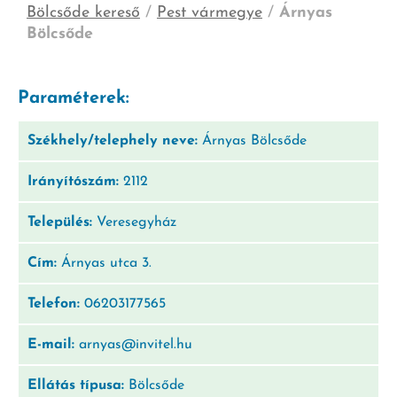
Bölcsőde kereső
/
Pest vármegye
/
Árnyas
Bölcsőde
Paraméterek:
Székhely/telephely neve:
Árnyas Bölcsőde
Irányítószám:
2112
Település:
Veresegyház
Cím:
Árnyas utca 3.
Telefon:
06203177565
E-mail:
arnyas@invitel.hu
Ellátás típusa:
Bölcsőde