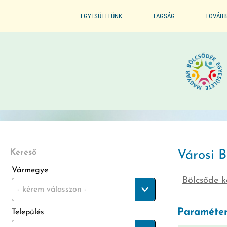
EGYESÜLETÜNK
TAGSÁG
TOVÁBB
ALAPSZABÁLYZAT
BELÉPÉS / TAGSÁG ELŐNYE
SZERVEZETI FELÉPÍTÉS
BELÉPÉS / KILÉPÉS
ELNÖKI KIJELÖLÉS
ELISMERÉSEINK / DÍJAINK
Kereső
Városi B
Vármegye
Bölcsőde k
ÜVEGZSEB
- kérem válasszon -
Paraméter
Település
MÓDSZERTANI FELADATOK