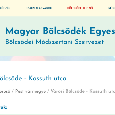
KÉPZÉS
SZAKMAI ANYAGOK
BÖLCSŐDE KERESŐ
RÉG
ALAPPROGRAM
Magyar Bölcsődék Egyes
Bölcsődei Módszertani Szervezet
SEGÉDLET A BÖLCSŐDÉK
MŰKÖDTETÉSÉHEZ
JOGSZABÁLYTÁR
ölcsőde - Kossuth utca
MÓDSZERTANI KIADVÁNYOK
ereső
/
Pest vármegye
/
Városi Bölcsőde - Kossuth ut
JÓ GYAKORLATOK
ek:
GYERMEKVÉDELMI JELZŐRENDSZER