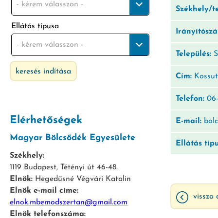
- kérem válasszon -
Székhely/t
Ellátás típusa
Irányítósz
- kérem válasszon -
Település:
S
keresés indítása
Cím:
Kossuth
Telefon:
06-
Elérhetőségek
E-mail:
bolc
Magyar Bölcsődék Egyesülete
Ellátás típ
Székhely:
1119 Budapest, Tétényi út 46-48.
Elnök:
Hegedűsné Végvári Katalin
Elnök e-mail címe:
vissza 
elnok.mbemodszertan@gmail.com
Elnök telefonszáma: