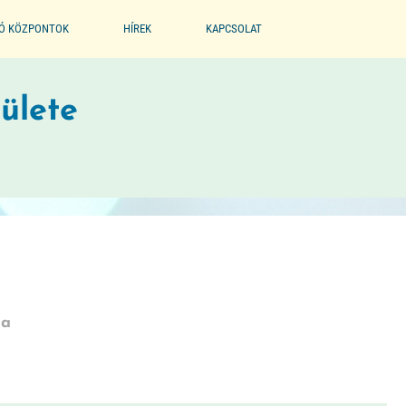
IÓ KÖZPONTOK
HÍREK
KAPCSOLAT
EGYESÜLET
ülete
PARTNEREINK
BÖLCSŐDE MÚZEUM
ca