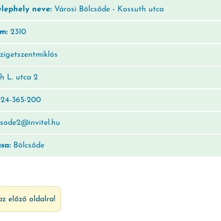
elephely neve:
Városi Bölcsőde - Kossuth utca
ám:
2310
zigetszentmiklós
 L. utca 2
24-365-200
sode2@invitel.hu
usa:
Bölcsőde
az előző oldalra!