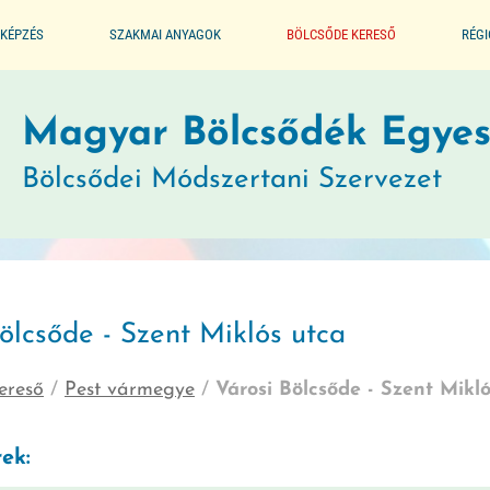
KÉPZÉS
SZAKMAI ANYAGOK
BÖLCSŐDE KERESŐ
RÉG
ALAPPROGRAM
Magyar Bölcsődék Egyes
Bölcsődei Módszertani Szervezet
SEGÉDLET A BÖLCSŐDÉK
MŰKÖDTETÉSÉHEZ
JOGSZABÁLYTÁR
ölcsőde - Szent Miklós utca
MÓDSZERTANI KIADVÁNYOK
ereső
/
Pest vármegye
/
Városi Bölcsőde - Szent Mikl
JÓ GYAKORLATOK
ek:
GYERMEKVÉDELMI JELZŐRENDSZER