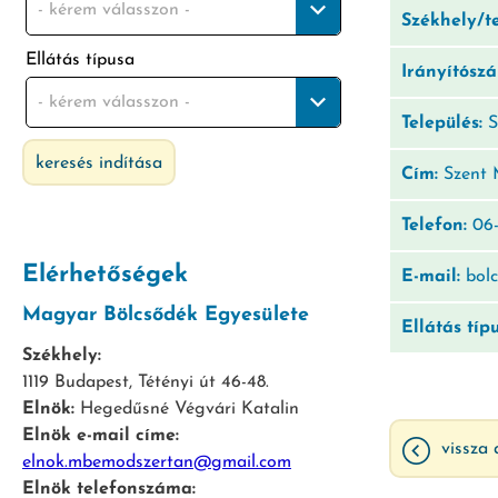
- kérem válasszon -
Székhely/t
Ellátás típusa
Irányítósz
- kérem válasszon -
Település:
S
keresés indítása
Cím:
Szent M
Telefon:
06-
Elérhetőségek
E-mail:
bolc
Magyar Bölcsődék Egyesülete
Ellátás típ
Székhely:
1119 Budapest, Tétényi út 46-48.
Elnök:
Hegedűsné Végvári Katalin
Elnök e-mail címe:
vissza 
elnok.mbemodszertan@gmail.com
Elnök telefonszáma: