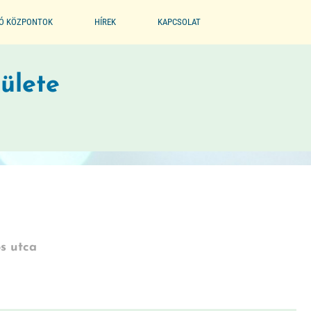
IÓ KÖZPONTOK
HÍREK
KAPCSOLAT
EGYESÜLET
ülete
PARTNEREINK
BÖLCSŐDE MÚZEUM
ós utca