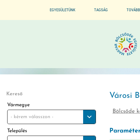
EGYESÜLETÜNK
TAGSÁG
TOVÁBB
ALAPSZABÁLYZAT
BELÉPÉS / TAGSÁG ELŐNYE
SZERVEZETI FELÉPÍTÉS
BELÉPÉS / KILÉPÉS
ELNÖKI KIJELÖLÉS
ELISMERÉSEINK / DÍJAINK
Kereső
Városi B
Vármegye
Bölcsőde k
ÜVEGZSEB
- kérem válasszon -
Paraméter
Település
MÓDSZERTANI FELADATOK