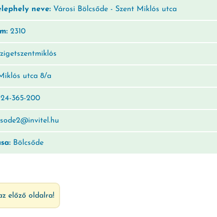
elephely neve:
Városi Bölcsőde - Szent Miklós utca
ám:
2310
zigetszentmiklós
iklós utca 8/a
24-365-200
sode2@invitel.hu
usa:
Bölcsőde
az előző oldalra!