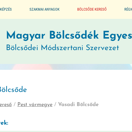
KÉPZÉS
SZAKMAI ANYAGOK
BÖLCSŐDE KERESŐ
RÉG
ALAPPROGRAM
Magyar Bölcsődék Egyes
Bölcsődei Módszertani Szervezet
SEGÉDLET A BÖLCSŐDÉK
MŰKÖDTETÉSÉHEZ
JOGSZABÁLYTÁR
Bölcsőde
MÓDSZERTANI KIADVÁNYOK
ereső
/
Pest vármegye
/
Vasadi Bölcsőde
JÓ GYAKORLATOK
ek:
GYERMEKVÉDELMI JELZŐRENDSZER