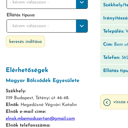
- kérem válasszon -
Székhely/t
Ellátás típusa
Irányítósz
- kérem válasszon -
Település:
V
keresés indítása
Cím:
Bem ut
Telefon:
362
Elérhetőségek
Ellátás típ
Magyar Bölcsődék Egyesülete
Székhely:
1119 Budapest, Tétényi út 46-48.
vissza 
Elnök:
Hegedűsné Végvári Katalin
Elnök e-mail címe:
elnok.mbemodszertan@gmail.com
Elnök telefonszáma: