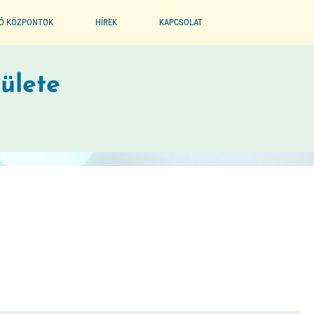
IÓ KÖZPONTOK
HÍREK
KAPCSOLAT
EGYESÜLET
ülete
PARTNEREINK
BÖLCSŐDE MÚZEUM