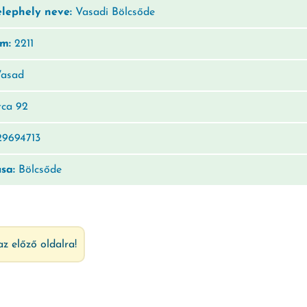
elephely neve:
Vasadi Bölcsőde
ám:
2211
asad
ca 92
9694713
usa:
Bölcsőde
az előző oldalra!