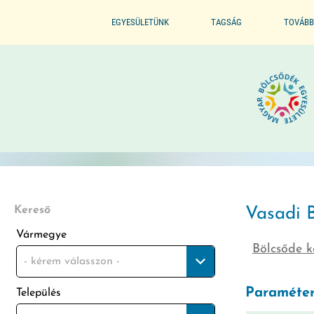
EGYESÜLETÜNK
TAGSÁG
TOVÁBB
ALAPSZABÁLYZAT
BELÉPÉS / TAGSÁG ELŐNYE
SZERVEZETI FELÉPÍTÉS
BELÉPÉS / KILÉPÉS
ELNÖKI KIJELÖLÉS
ELISMERÉSEINK / DÍJAINK
Kereső
Vasadi 
Vármegye
Bölcsőde k
ÜVEGZSEB
- kérem válasszon -
Paraméter
Település
MÓDSZERTANI FELADATOK