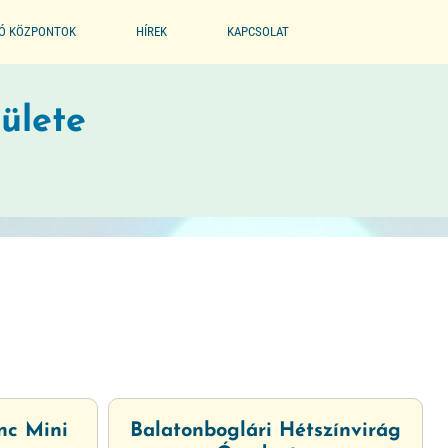
IÓ KÖZPONTOK
HÍREK
KAPCSOLAT
EGYESÜLET
ülete
PARTNEREINK
BÖLCSŐDE MÚZEUM
nc Mini
Balatonboglári Hétszínvirág