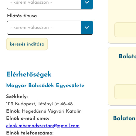
- kérem válasszon -
Ellátás típusa
- kérem válasszon -
keresés indítása
Balat
Elérhetőségek
Magyar Bölcsődék Egyesülete
Székhely:
1119 Budapest, Tétényi út 46-48.
Elnök:
Hegedűsné Végvári Katalin
Balaton
Elnök e-mail címe:
elnok.mbemodszertan@gmail.com
Elnök telefonszáma: