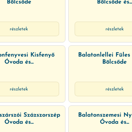
Bölcsőde
Bölcsőde és..
részletek
részletek
onfenyvesi Kisfenyő
Balatonlellei Füle
Óvoda és...
Bölcsőde
részletek
részletek
szárszói Százszorszép
Balatonszemesi Ny
Óvoda és...
Óvoda és...