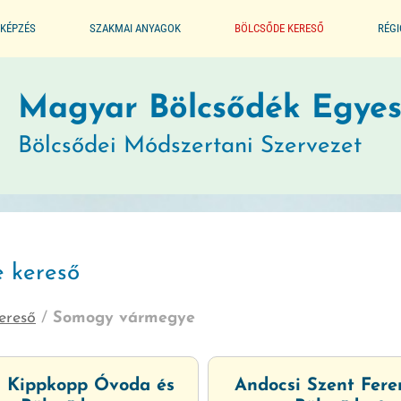
KÉPZÉS
SZAKMAI ANYAGOK
BÖLCSŐDE KERESŐ
RÉG
ALAPPROGRAM
Magyar Bölcsődék Egyes
Bölcsődei Módszertani Szervezet
SEGÉDLET A BÖLCSŐDÉK
MŰKÖDTETÉSÉHEZ
JOGSZABÁLYTÁR
e kereső
MÓDSZERTANI KIADVÁNYOK
ereső
/
Somogy vármegye
JÓ GYAKORLATOK
 Kippkopp Óvoda és
Andocsi Szent Fere
GYERMEKVÉDELMI JELZŐRENDSZER