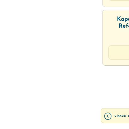
Kap
Ref
vissza 