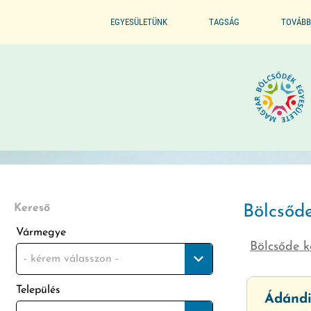
EGYESÜLETÜNK
TAGSÁG
TOVÁBB
ALAPSZABÁLYZAT
BELÉPÉS / TAGSÁG ELŐNYE
SZERVEZETI FELÉPÍTÉS
BELÉPÉS / KILÉPÉS
ELNÖKI KIJELÖLÉS
ELISMERÉSEINK / DÍJAINK
Kereső
Bölcsőd
Vármegye
Bölcsőde k
ÜVEGZSEB
- kérem válasszon -
Település
MÓDSZERTANI FELADATOK
Ádándi