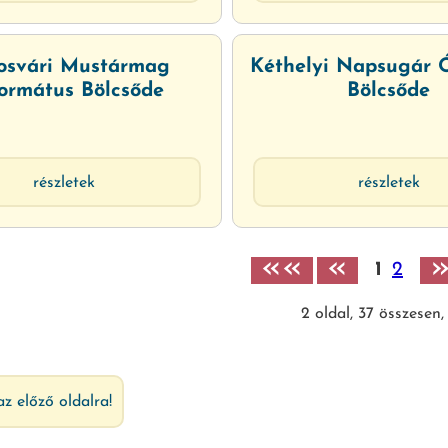
osvári Mustármag
Kéthelyi Napsugár 
ormátus Bölcsőde
Bölcsőde
részletek
részletek
««
«
1
2
2
oldal,
37
összesen,
az előző oldalra!