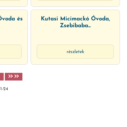
Óvoda és
Kutasi Micimackó Óvoda,
Zsebibaba...
részletek
»
»»
1-24