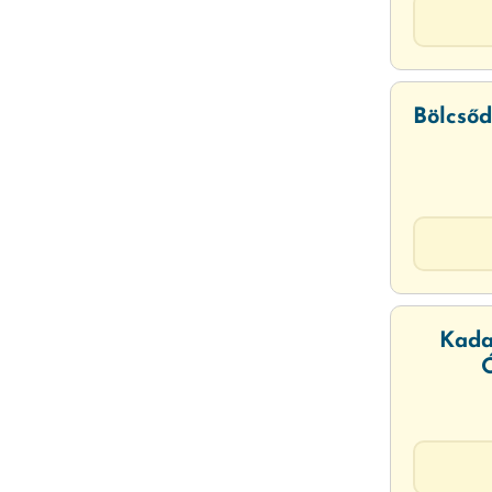
Bölcsőd
Kada
Ó