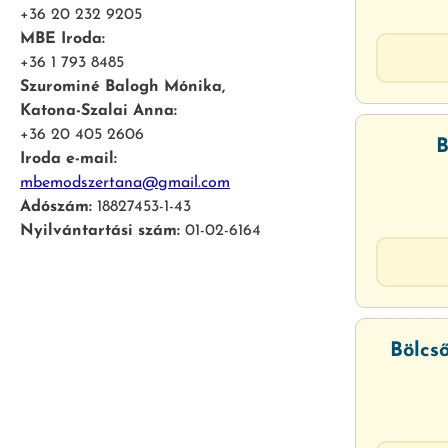
+36 20 232 9205
MBE Iroda:
+36 1 793 8485
Szurominé Balogh Mónika,
Katona-Szalai Anna:
+36 20 405 2606
B
Iroda e-mail:
mbemodszertana@gmail.com
Adószám:
18827453-1-43
Nyilvántartási szám:
01-02-6164
Bölcs