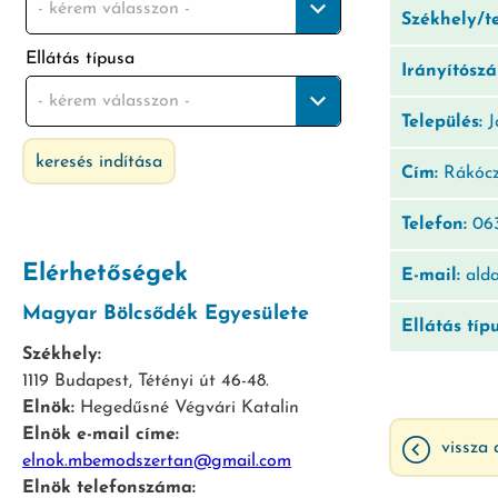
- kérem válasszon -
Székhely/t
Ellátás típusa
Irányítósz
- kérem válasszon -
Település:
J
keresés indítása
Cím:
Rákócz
Telefon:
06
Elérhetőségek
E-mail:
ald
Magyar Bölcsődék Egyesülete
Ellátás típ
Székhely:
1119 Budapest, Tétényi út 46-48.
Elnök:
Hegedűsné Végvári Katalin
Elnök e-mail címe:
vissza 
elnok.mbemodszertan@gmail.com
Elnök telefonszáma: