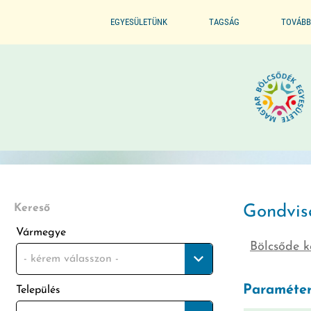
EGYESÜLETÜNK
TAGSÁG
TOVÁBB
ALAPSZABÁLYZAT
BELÉPÉS / TAGSÁG ELŐNYE
SZERVEZETI FELÉPÍTÉS
BELÉPÉS / KILÉPÉS
ELNÖKI KIJELÖLÉS
ELISMERÉSEINK / DÍJAINK
Kereső
Gondvis
Vármegye
Bölcsőde k
ÜVEGZSEB
- kérem válasszon -
Paraméter
Település
MÓDSZERTANI FELADATOK