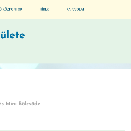
IÓ KÖZPONTOK
HÍREK
KAPCSOLAT
EGYESÜLET
ülete
PARTNEREINK
BÖLCSŐDE MÚZEUM
és Mini Bölcsőde