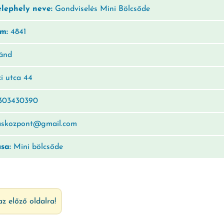
elephely neve:
Gondviselés Mini Bölcsőde
ám:
4841
ánd
i utca 44
303430390
askozpont@gmail.com
usa:
Mini bölcsőde
az előző oldalra!