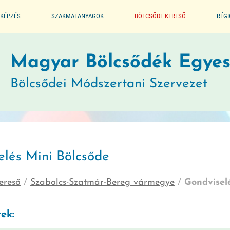
KÉPZÉS
SZAKMAI ANYAGOK
BÖLCSŐDE KERESŐ
RÉG
ALAPPROGRAM
Magyar Bölcsődék Egyes
Bölcsődei Módszertani Szervezet
SEGÉDLET A BÖLCSŐDÉK
MŰKÖDTETÉSÉHEZ
JOGSZABÁLYTÁR
elés Mini Bölcsőde
MÓDSZERTANI KIADVÁNYOK
ereső
/
Szabolcs-Szatmár-Bereg vármegye
/
Gondvisel
JÓ GYAKORLATOK
ek:
GYERMEKVÉDELMI JELZŐRENDSZER