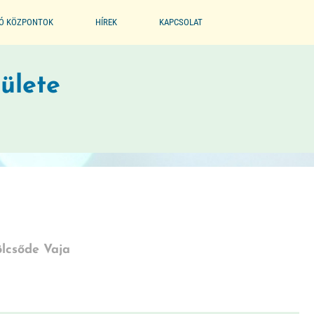
IÓ KÖZPONTOK
HÍREK
KAPCSOLAT
EGYESÜLET
ülete
PARTNEREINK
BÖLCSŐDE MÚZEUM
ölcsőde Vaja