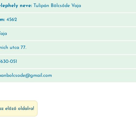
elephely neve:
Tulipán Bölcsőde Vaja
ám:
4562
aja
ich utca 77.
630-051
panbolcsode@gmail.com
az előző oldalra!