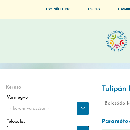
EGYESÜLETÜNK
TAGSÁG
TOVÁBB
ALAPSZABÁLYZAT
BELÉPÉS / TAGSÁG ELŐNYE
SZERVEZETI FELÉPÍTÉS
BELÉPÉS / KILÉPÉS
ELNÖKI KIJELÖLÉS
ELISMERÉSEINK / DÍJAINK
Kereső
Tulipán 
Vármegye
Bölcsőde k
ÜVEGZSEB
- kérem válasszon -
Paraméter
Település
MÓDSZERTANI FELADATOK