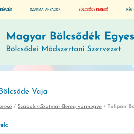
KÉPZÉS
SZAKMAI ANYAGOK
BÖLCSŐDE KERESŐ
RÉG
ALAPPROGRAM
Magyar Bölcsődék Egyes
Bölcsődei Módszertani Szervezet
SEGÉDLET A BÖLCSŐDÉK
MŰKÖDTETÉSÉHEZ
JOGSZABÁLYTÁR
Bölcsőde Vaja
MÓDSZERTANI KIADVÁNYOK
ereső
/
Szabolcs-Szatmár-Bereg vármegye
/
Tulipán B
JÓ GYAKORLATOK
ek:
GYERMEKVÉDELMI JELZŐRENDSZER