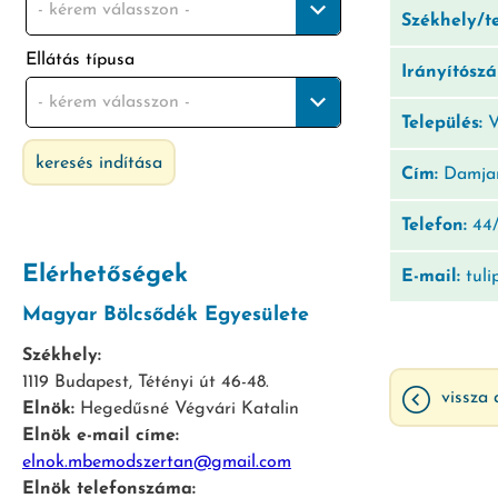
- kérem válasszon -
Székhely/t
Ellátás típusa
Irányítósz
- kérem válasszon -
Település:
V
keresés indítása
Cím:
Damjan
Telefon:
44/
Elérhetőségek
E-mail:
tuli
Magyar Bölcsődék Egyesülete
Székhely:
1119 Budapest, Tétényi út 46-48.
vissza 
Elnök:
Hegedűsné Végvári Katalin
Elnök e-mail címe:
elnok.mbemodszertan@gmail.com
Elnök telefonszáma: