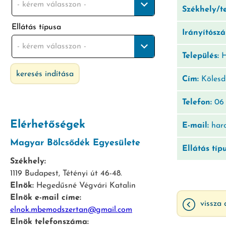
- kérem válasszon -
Székhely/t
Ellátás típusa
Irányítósz
- kérem válasszon -
Település:
H
keresés indítása
Cím:
Kölesdi
Telefon:
06 
Elérhetőségek
E-mail:
harc
Magyar Bölcsődék Egyesülete
Ellátás típ
Székhely:
1119 Budapest, Tétényi út 46-48.
Elnök:
Hegedűsné Végvári Katalin
Elnök e-mail címe:
vissza 
elnok.mbemodszertan@gmail.com
Elnök telefonszáma: