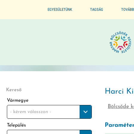
EGYESÜLETÜNK
TAGSÁG
TOVÁBB
ALAPSZABÁLYZAT
BELÉPÉS / TAGSÁG ELŐNYE
SZERVEZETI FELÉPÍTÉS
BELÉPÉS / KILÉPÉS
ELNÖKI KIJELÖLÉS
ELISMERÉSEINK / DÍJAINK
Kereső
Harci K
Vármegye
Bölcsőde k
ÜVEGZSEB
- kérem válasszon -
Paraméter
Település
MÓDSZERTANI FELADATOK