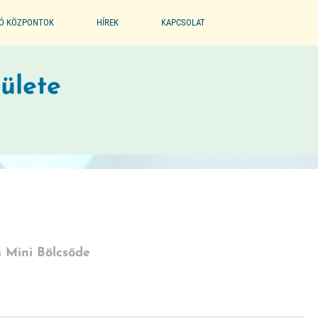
IÓ KÖZPONTOK
HÍREK
KAPCSOLAT
EGYESÜLET
ülete
PARTNEREINK
BÖLCSŐDE MÚZEUM
 Mini Bölcsőde