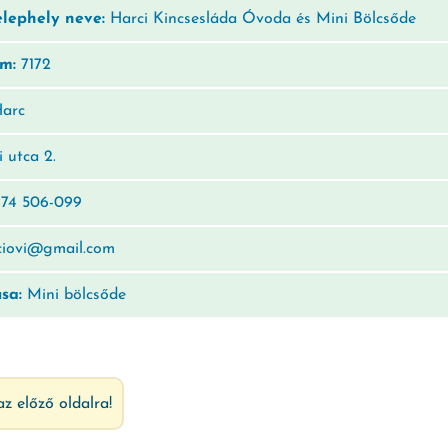
elephely neve:
Harci Kincsesláda Óvoda és Mini Bölcsőde
ám:
7172
arc
 utca 2.
74 506-099
iovi@gmail.com
usa:
Mini bölcsőde
az előző oldalra!