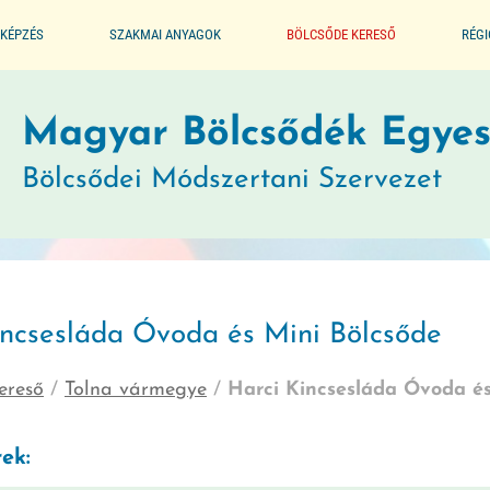
KÉPZÉS
SZAKMAI ANYAGOK
BÖLCSŐDE KERESŐ
RÉG
ALAPPROGRAM
Magyar Bölcsődék Egyes
Bölcsődei Módszertani Szervezet
SEGÉDLET A BÖLCSŐDÉK
MŰKÖDTETÉSÉHEZ
JOGSZABÁLYTÁR
incsesláda Óvoda és Mini Bölcsőde
MÓDSZERTANI KIADVÁNYOK
ereső
/
Tolna vármegye
/
Harci Kincsesláda Óvoda és
JÓ GYAKORLATOK
ek:
GYERMEKVÉDELMI JELZŐRENDSZER