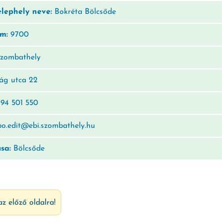
elephely neve:
Bokréta Bölcsőde
ám:
9700
zombathely
ág utca 22
94 501 550
o.edit@ebi.szombathely.hu
usa:
Bölcsőde
az előző oldalra!