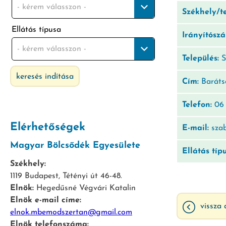
- kérem válasszon -
Székhely/t
Ellátás típusa
Irányítósz
- kérem válasszon -
Település:
S
keresés indítása
Cím:
Baráts
Telefon:
06 
Elérhetőségek
E-mail:
szab
Magyar Bölcsődék Egyesülete
Ellátás típ
Székhely:
1119 Budapest, Tétényi út 46-48.
Elnök:
Hegedűsné Végvári Katalin
Elnök e-mail címe:
vissza 
elnok.mbemodszertan@gmail.com
Elnök telefonszáma: