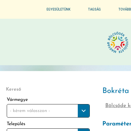
EGYESÜLETÜNK
TAGSÁG
TOVÁBB
ALAPSZABÁLYZAT
BELÉPÉS / TAGSÁG ELŐNYE
SZERVEZETI FELÉPÍTÉS
BELÉPÉS / KILÉPÉS
ELNÖKI KIJELÖLÉS
ELISMERÉSEINK / DÍJAINK
Kereső
Bokréta
Vármegye
ÜVEGZSEB
Bölcsőde k
- kérem válasszon -
MÓDSZERTANI FELADATOK
Paraméter
Település