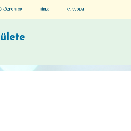
IÓ KÖZPONTOK
HÍREK
KAPCSOLAT
EGYESÜLET
ülete
PARTNEREINK
BÖLCSŐDE MÚZEUM