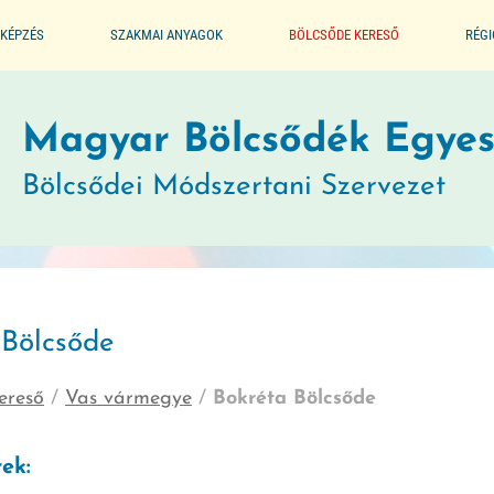
KÉPZÉS
SZAKMAI ANYAGOK
BÖLCSŐDE KERESŐ
RÉG
ALAPPROGRAM
Magyar Bölcsődék Egyes
SEGÉDLET A BÖLCSŐDÉK
Bölcsődei Módszertani Szervezet
MŰKÖDTETÉSÉHEZ
JOGSZABÁLYTÁR
 Bölcsőde
MÓDSZERTANI KIADVÁNYOK
ereső
/
Vas vármegye
/
Bokréta Bölcsőde
JÓ GYAKORLATOK
ek:
GYERMEKVÉDELMI JELZŐRENDSZER