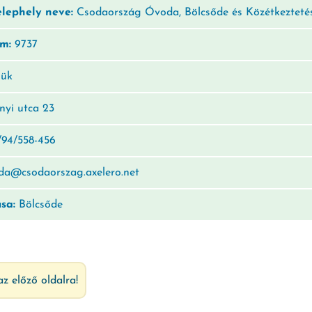
elephely neve:
Csodaország Óvoda, Bölcsőde és Közétkeztetés
ám:
9737
ük
nyi utca 23
94/558-456
a@csodaorszag.axelero.net
usa:
Bölcsőde
az előző oldalra!