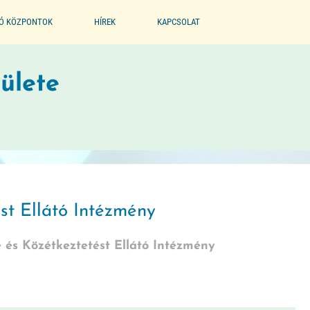
IÓ KÖZPONTOK
HÍREK
KAPCSOLAT
EGYESÜLET
ülete
PARTNEREINK
BÖLCSŐDE MÚZEUM
st Ellátó Intézmény
 és Közétkeztetést Ellátó Intézmény