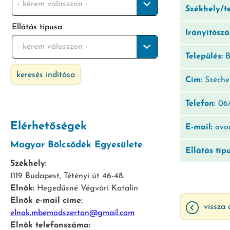
- kérem válasszon -
Székhely/t
Ellátás típusa
Irányítósz
- kérem válasszon -
Település:
B
keresés indítása
Cím:
Széche
Telefon:
06/
Elérhetőségek
E-mail:
ovod
Magyar Bölcsődék Egyesülete
Ellátás típ
Székhely:
1119 Budapest, Tétényi út 46-48.
Elnök:
Hegedűsné Végvári Katalin
Elnök e-mail címe:
vissza 
elnok.mbemodszertan@gmail.com
Elnök telefonszáma: