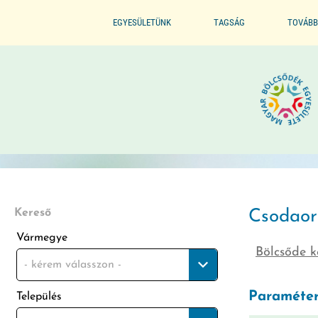
EGYESÜLETÜNK
TAGSÁG
TOVÁBB
ALAPSZABÁLYZAT
BELÉPÉS / TAGSÁG ELŐNYE
SZERVEZETI FELÉPÍTÉS
BELÉPÉS / KILÉPÉS
ELNÖKI KIJELÖLÉS
ELISMERÉSEINK / DÍJAINK
Kereső
Csodaor
Vármegye
Bölcsőde k
ÜVEGZSEB
- kérem válasszon -
Paraméter
Település
MÓDSZERTANI FELADATOK