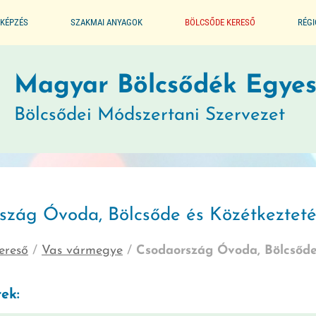
KÉPZÉS
SZAKMAI ANYAGOK
BÖLCSŐDE KERESŐ
RÉG
ALAPPROGRAM
Magyar Bölcsődék Egyes
Bölcsődei Módszertani Szervezet
SEGÉDLET A BÖLCSŐDÉK
MŰKÖDTETÉSÉHEZ
JOGSZABÁLYTÁR
szág Óvoda, Bölcsőde és Közétkezteté
MÓDSZERTANI KIADVÁNYOK
ereső
/
Vas vármegye
/
Csodaország Óvoda, Bölcsőde
JÓ GYAKORLATOK
ek:
GYERMEKVÉDELMI JELZŐRENDSZER