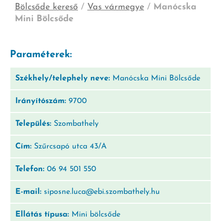
Bölcsőde kereső
/
Vas vármegye
/
Manócska
Mini Bölcsőde
Paraméterek:
Székhely/telephely neve:
Manócska Mini Bölcsőde
Irányítószám:
9700
Település:
Szombathely
Cím:
Szűrcsapó utca 43/A
Telefon:
06 94 501 550
E-mail:
siposne.luca@ebi.szombathely.hu
Ellátás típusa:
Mini bölcsőde